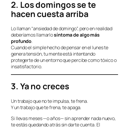
2. Los domingos se te
hacen cuesta arriba
Lo llaman “ansiedad de domingo”, pero en realidad
deberíamos llamarlo
síntoma de algo más
profundo
.
Cuando el simple hecho de pensar en el lunes te
genera tensión, tu mente está intentando
protegerte de un entorno que percibe como tóxico o
insatisfactorio.
3. Ya no creces
Un trabajo que no te impulsa, te frena.
Y un trabajo que te frena, te apaga.
Si llevas meses —o años— sin aprender nada nuevo,
te estás quedando atrás sin darte cuenta. El