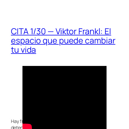
CITA 1/30 — Viktor Frankl: El
espacio que puede cambiar
tu vida
Hay frases que, cuando las lees, te obligan a
detenerte.