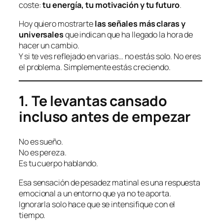
coste:
tu energía, tu motivación y tu futuro
.
Hoy quiero mostrarte
las señales más claras y
universales
que indican que ha llegado la hora de
hacer un cambio.
Y si te ves reflejado en varias… no estás solo. No eres
el problema. Simplemente estás creciendo.
1. Te levantas cansado
incluso antes de empezar
No es sueño.
No es pereza.
Es tu cuerpo hablando.
Esa sensación de pesadez matinal es una respuesta
emocional a un entorno que ya no te aporta.
Ignorarla solo hace que se intensifique con el
tiempo.