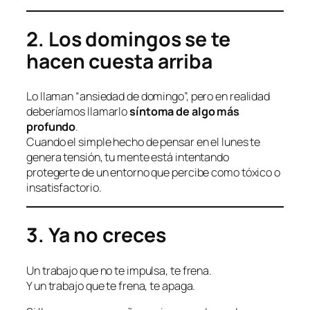
2. Los domingos se te
hacen cuesta arriba
Lo llaman “ansiedad de domingo”, pero en realidad
deberíamos llamarlo
síntoma de algo más
profundo
.
Cuando el simple hecho de pensar en el lunes te
genera tensión, tu mente está intentando
protegerte de un entorno que percibe como tóxico o
insatisfactorio.
3. Ya no creces
Un trabajo que no te impulsa, te frena.
Y un trabajo que te frena, te apaga.