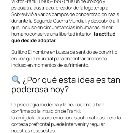
Viktor Frankl (1905–1997) fue un neurólogo y
psiquiatra austriaco, creador de la logoterapia.
Sobrevivió a varios campos de concentración nazis
durante la Segunda Guerra Mundial, y descubrió allí
que, incluso en circunstancias inhumanas, el ser
humano conserva una libertad interior:
la actitud
que decide adoptar.
Su libro
El hombre en busca de sentido
se convirtió
en una guía mundial para encontrar propósito
incluso en momentos de sufrimiento.
¿Por qué esta idea es tan
poderosa hoy?
La psicología moderna y la neurociencia han
confirmado la intuición de Frankl:
la amígdala dispara emociones automáticas, pero la
corteza prefrontal puede intervenir y regular
nuestras respuestas.